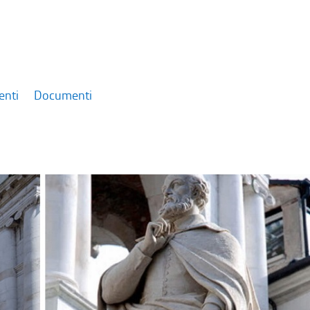
enti
Documenti