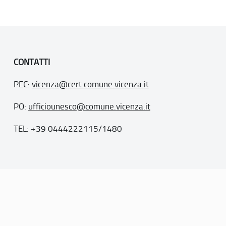
CONTATTI
PEC:
vicenza@cert.comune.vicenza.it
PO:
ufficiounesco@comune.vicenza.it
TEL: +39 0444222115/1480
. 77
inseriti nella “lista del patrimonio mondiale”, posti sotto la