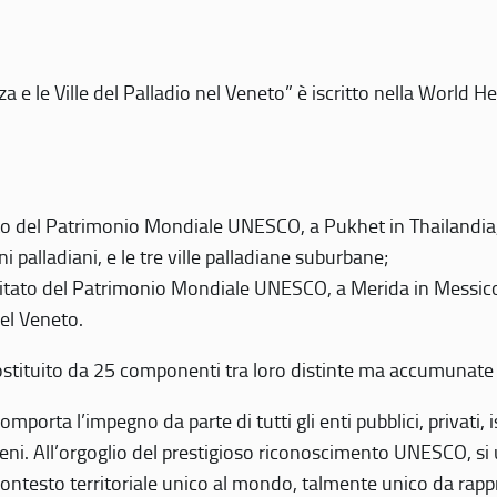
 e le Ville del Palladio nel Veneto” è iscritto nella World H
 del Patrimonio Mondiale UNESCO, a Pukhet in Thailandia, il
i palladiani, e le tre ville palladiane suburbane;
itato del Patrimonio Mondiale UNESCO, a Merida in Messico,
del Veneto.
o costituito da 25 componenti tra loro distinte ma accumunate
mporta l’impegno da parte di tutti gli enti pubblici, privati,
eni. All’orgoglio del prestigioso riconoscimento UNESCO, si u
 contesto territoriale unico al mondo, talmente unico da rap