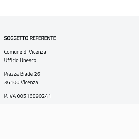
SOGGETTO REFERENTE
Comune di Vicenza
Ufficio Unesco
Piazza Biade 26
36100 Vicenza
P.IVA 00516890241
o web realizzato con i fondi della Legge 20 febbraio 2006, n
nti italiani di interesse culturale, paesaggistico e ambientale, 
tutela dell’UNESCO”