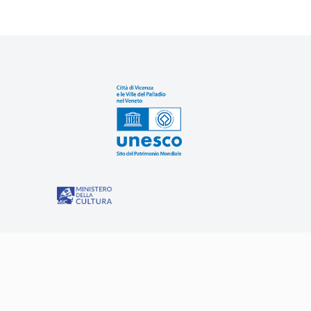
Sit
“Misure speciali di tutela e fruizione dei siti e degli eleme