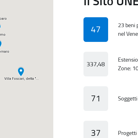
Il Sito UN
23 beni p
47
nel Vene
Estensio
337,48
Zone: 10
71
Soggetti 
37
Progetti