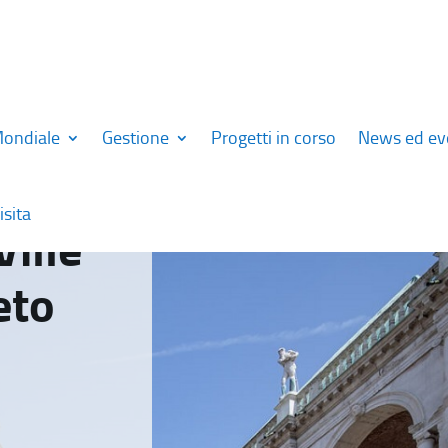
Mondiale
Gestione
Progetti in corso
News ed ev
isita
Ville
eto