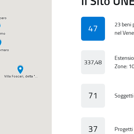
Il Sito UN
23 beni p
47
nel Vene
Estensio
337,48
Zone: 10
71
Soggetti 
37
Progetti