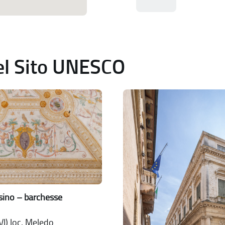
del Sito UNESCO
issino – barchesse
VI) loc. Meledo