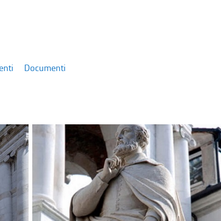
enti
Documenti