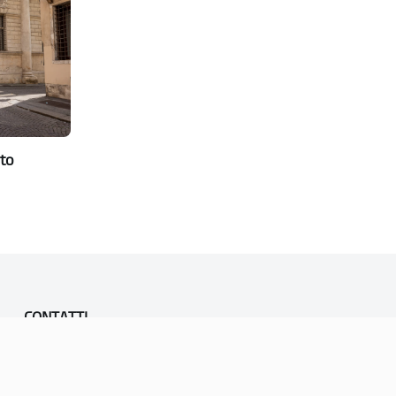
to
CONTATTI
PEC:
vicenza@cert.comune.vicenza.it
PO:
ufficiounesco@comune.vicenza.it