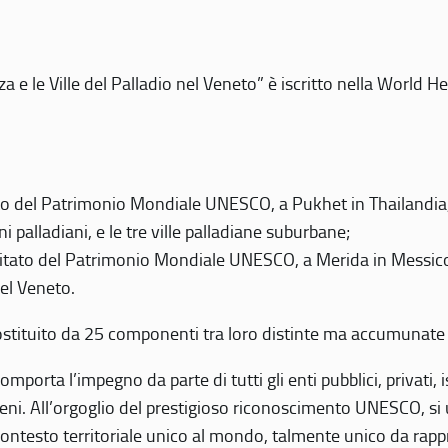
 e le Ville del Palladio nel Veneto” è iscritto nella World H
 del Patrimonio Mondiale UNESCO, a Pukhet in Thailandia, il
i palladiani, e le tre ville palladiane suburbane;
itato del Patrimonio Mondiale UNESCO, a Merida in Messico,
del Veneto.
o costituito da 25 componenti tra loro distinte ma accumunate
mporta l’impegno da parte di tutti gli enti pubblici, privati,
eni. All’orgoglio del prestigioso riconoscimento UNESCO, si u
 contesto territoriale unico al mondo, talmente unico da rap