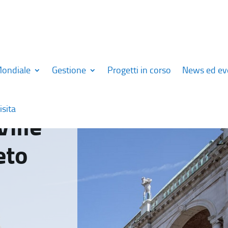
Mondiale
Gestione
Progetti in corso
News ed ev
isita
Ville
eto