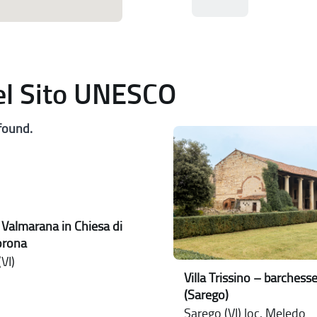
del Sito UNESCO
found.
 Valmarana in Chiesa di
orona
VI)
Villa Trissino – barchess
(Sarego)
Sarego (VI) loc. Meledo