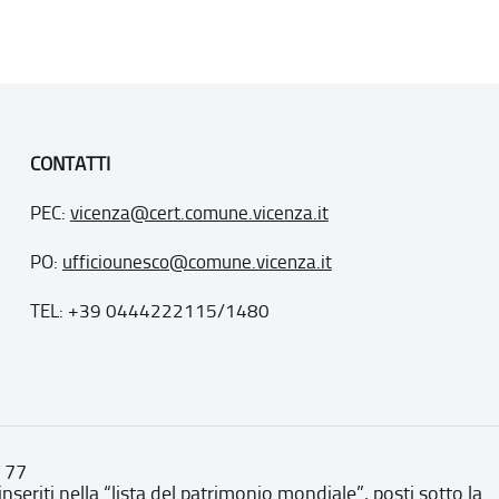
CONTATTI
PEC:
vicenza@cert.comune.vicenza.it
PO:
ufficiounesco@comune.vicenza.it
TEL: +39 0444222115/1480
. 77
inseriti nella “lista del patrimonio mondiale”, posti sotto la