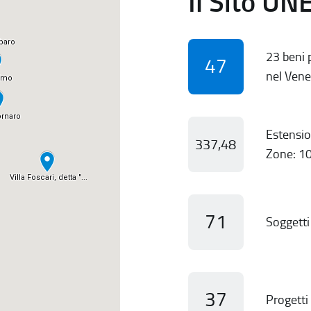
Il Sito UN
23 beni p
47
nel Vene
Estensio
337,48
Zone: 10
71
Soggetti 
37
Progetti