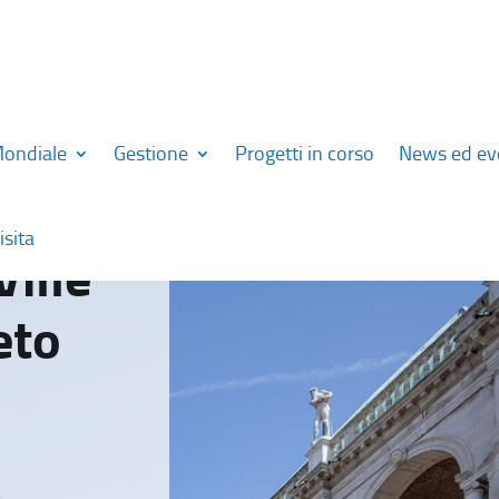
Mondiale
Gestione
Progetti in corso
News ed ev
isita
Ville
eto