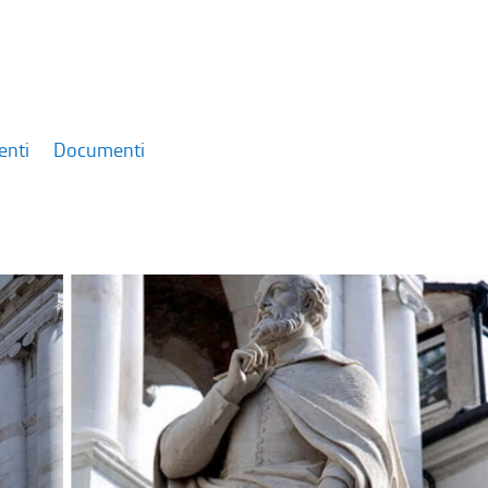
enti
Documenti