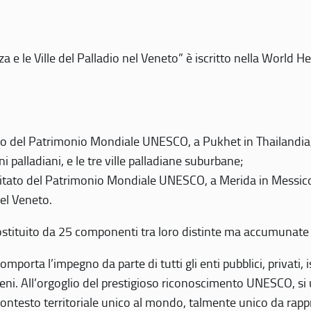
 e le Ville del Palladio nel Veneto” è iscritto nella World H
 del Patrimonio Mondiale UNESCO, a Pukhet in Thailandia, il
i palladiani, e le tre ville palladiane suburbane;
itato del Patrimonio Mondiale UNESCO, a Merida in Messico,
del Veneto.
o costituito da 25 componenti tra loro distinte ma accumunate
mporta l’impegno da parte di tutti gli enti pubblici, privati,
eni. All’orgoglio del prestigioso riconoscimento UNESCO, si u
 contesto territoriale unico al mondo, talmente unico da rap