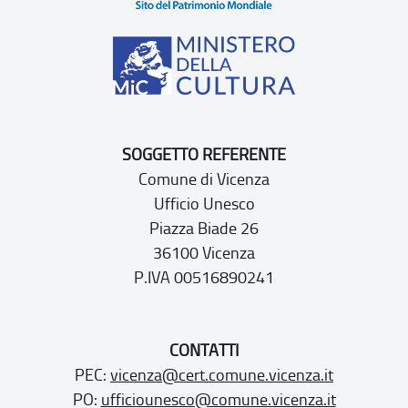
SOGGETTO REFERENTE
Comune di Vicenza
Ufficio Unesco
Piazza Biade 26
36100 Vicenza
P.IVA 00516890241
CONTATTI
PEC:
vicenza@cert.comune.vicenza.it
PO:
ufficiounesco@comune.vicenza.it