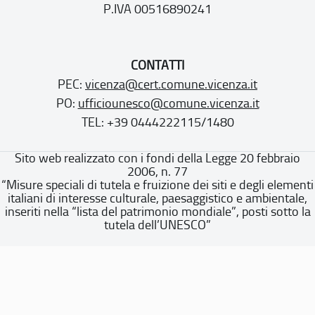
P.IVA 00516890241
CONTATTI
PEC:
vicenza@cert.comune.vicenza.it
PO:
ufficiounesco@comune.vicenza.it
TEL: +39 0444222115/1480
Sito web realizzato con i fondi della Legge 20 febbraio
2006, n. 77
“Misure speciali di tutela e fruizione dei siti e degli elementi
italiani di interesse culturale, paesaggistico e ambientale,
inseriti nella “lista del patrimonio mondiale”, posti sotto la
tutela dell’UNESCO”
Dichiarazione di accessibilità
Note legali
Privacy policy