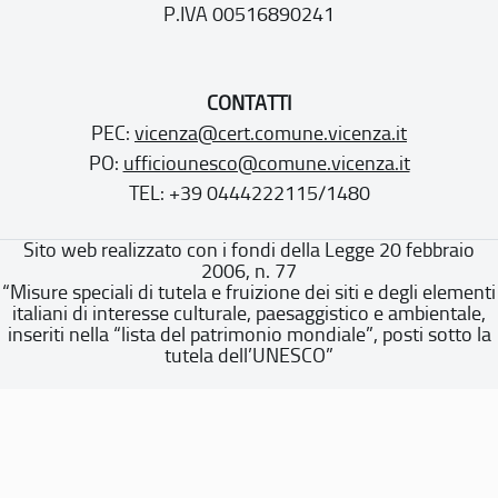
P.IVA 00516890241
CONTATTI
PEC:
vicenza@cert.comune.vicenza.it
PO:
ufficiounesco@comune.vicenza.it
TEL: +39 0444222115/1480
Sito web realizzato con i fondi della Legge 20 febbraio
2006, n. 77
“Misure speciali di tutela e fruizione dei siti e degli elementi
italiani di interesse culturale, paesaggistico e ambientale,
inseriti nella “lista del patrimonio mondiale”, posti sotto la
tutela dell’UNESCO”
Dichiarazione di accessibilità
Note legali
Privacy policy