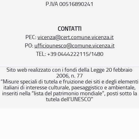
P.IVA 00516890241
CONTATTI
PEC:
vicenza@cert.comune.vicenza.it
PO:
ufficiounesco@comune.vicenza.it
TEL: +39 0444222115/1480
Sito web realizzato con i fondi della Legge 20 febbraio
2006, n. 77
“Misure speciali di tutela e fruizione dei siti e degli elementi
italiani di interesse culturale, paesaggistico e ambientale,
inseriti nella “lista del patrimonio mondiale”, posti sotto la
tutela dell’UNESCO”
Dichiarazione di accessibilità
Note legali
Privacy policy