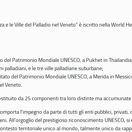
 e le Ville del Palladio nel Veneto” è iscritto nella World H
 del Patrimonio Mondiale UNESCO, a Pukhet in Thailandia, il
i palladiani, e le tre ville palladiane suburbane;
itato del Patrimonio Mondiale UNESCO, a Merida in Messico,
del Veneto.
o costituito da 25 componenti tra loro distinte ma accumunate
mporta l’impegno da parte di tutti gli enti pubblici, privati,
eni. All’orgoglio del prestigioso riconoscimento UNESCO, si u
 contesto territoriale unico al mondo, talmente unico da rap