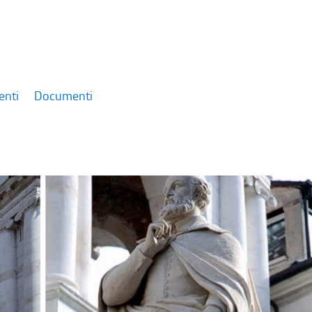
enti
Documenti