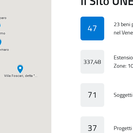
Il Sito UN
23 beni p
47
nel Vene
Estensio
337,48
Zone: 10
71
Soggetti 
37
Progetti