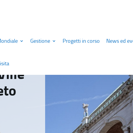
Mondiale
Gestione
Progetti in corso
News ed ev
isita
Ville
eto