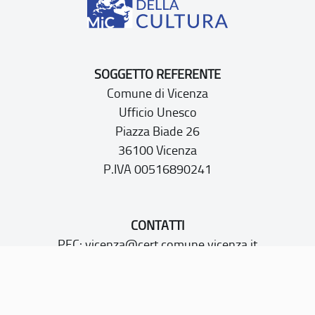
SOGGETTO REFERENTE
Comune di Vicenza
Ufficio Unesco
Piazza Biade 26
36100 Vicenza
P.IVA 00516890241
CONTATTI
PEC:
vicenza@cert.comune.vicenza.it
PO:
ufficiounesco@comune.vicenza.it
TEL: +39 0444222115/1480