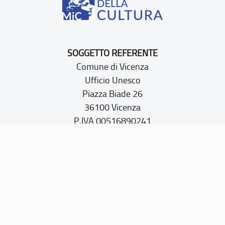
SOGGETTO REFERENTE
Comune di Vicenza
Ufficio Unesco
Piazza Biade 26
36100 Vicenza
P.IVA 00516890241
CONTATTI
PEC:
vicenza@cert.comune.vicenza.it
PO:
ufficiounesco@comune.vicenza.it
TEL: +39 0444222115/1480