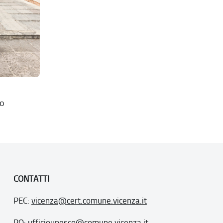
lo
CONTATTI
PEC:
vicenza@cert.comune.vicenza.it
PO:
ufficiounesco@comune.vicenza.it