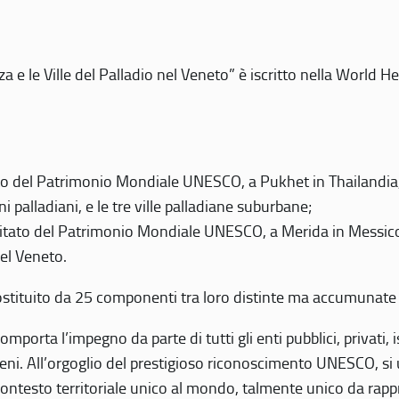
 e le Ville del Palladio nel Veneto” è iscritto nella World H
 del Patrimonio Mondiale UNESCO, a Pukhet in Thailandia, il
i palladiani, e le tre ville palladiane suburbane;
itato del Patrimonio Mondiale UNESCO, a Merida in Messico,
del Veneto.
o costituito da 25 componenti tra loro distinte ma accumunate
mporta l’impegno da parte di tutti gli enti pubblici, privati,
eni. All’orgoglio del prestigioso riconoscimento UNESCO, si u
 contesto territoriale unico al mondo, talmente unico da rap