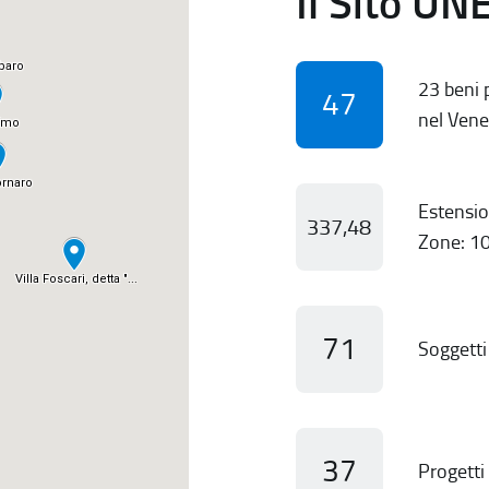
Il Sito UN
23 beni p
47
nel Vene
Estensio
337,48
Zone: 10
71
Soggetti 
37
Progetti