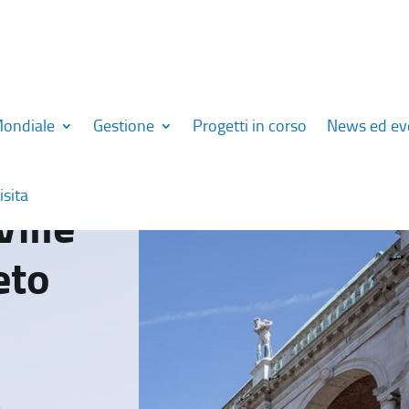
Mondiale
Gestione
Progetti in corso
News ed ev
isita
Ville
eto