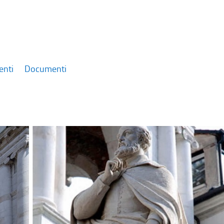
enti
Documenti