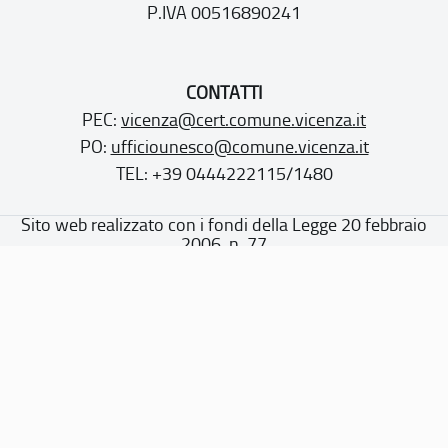
P.IVA 00516890241
CONTATTI
PEC:
vicenza@cert.comune.vicenza.it
PO:
ufficiounesco@comune.vicenza.it
TEL: +39 0444222115/1480
Sito web realizzato con i fondi della Legge 20 febbraio
2006, n. 77
“Misure speciali di tutela e fruizione dei siti e degli elementi
italiani di interesse culturale, paesaggistico e ambientale,
inseriti nella “lista del patrimonio mondiale”, posti sotto la
tutela dell’UNESCO”
Dichiarazione di accessibilità
Note legali
Privacy policy