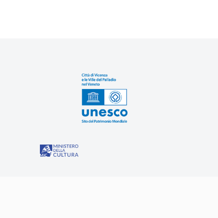
Sit
“Misure speciali di tutela e fruizione dei siti e degli eleme