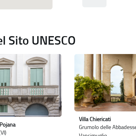
del Sito UNESCO
Villa Chiericati
 Pojana
Grumolo delle Abbadesse 
VI)
Vancimuglio