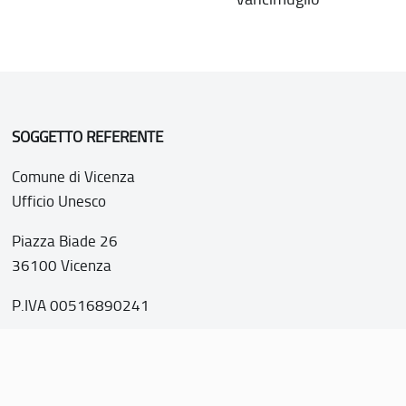
SOGGETTO REFERENTE
Comune di Vicenza
Ufficio Unesco
Piazza Biade 26
36100 Vicenza
P.IVA 00516890241
o web realizzato con i fondi della Legge 20 febbraio 2006, n
nti italiani di interesse culturale, paesaggistico e ambientale, 