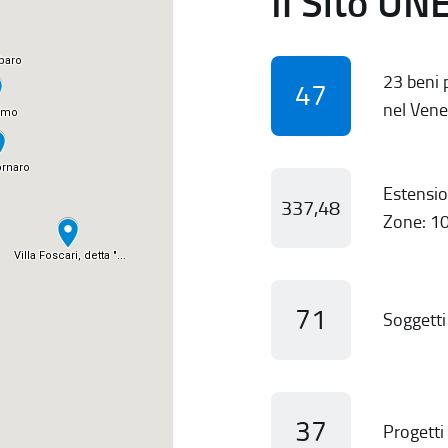
Il Sito UN
23 beni p
47
nel Vene
Estensio
337,48
Zone: 10
71
Soggetti 
37
Progetti