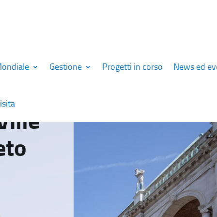
Mondiale
Gestione
Progetti in corso
News ed ev
isita
Ville
eto