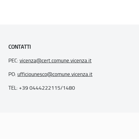
CONTATTI
PEC:
vicenza@cert.comune.vicenza.it
PO:
ufficiounesco@comune.vicenza.it
TEL: +39 0444222115/1480
. 77
inseriti nella “lista del patrimonio mondiale”, posti sotto la