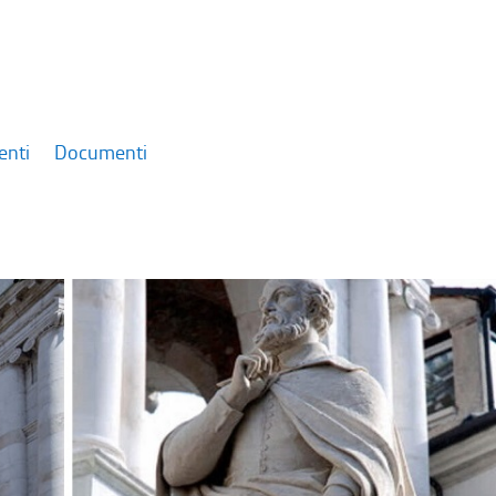
enti
Documenti