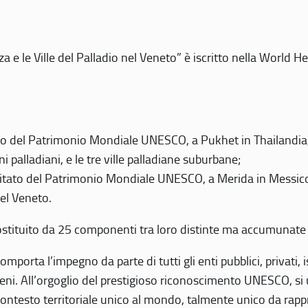
 e le Ville del Palladio nel Veneto” è iscritto nella World H
 del Patrimonio Mondiale UNESCO, a Pukhet in Thailandia, il
i palladiani, e le tre ville palladiane suburbane;
itato del Patrimonio Mondiale UNESCO, a Merida in Messico,
del Veneto.
o costituito da 25 componenti tra loro distinte ma accumunate
mporta l’impegno da parte di tutti gli enti pubblici, privati,
eni. All’orgoglio del prestigioso riconoscimento UNESCO, si u
 contesto territoriale unico al mondo, talmente unico da rap