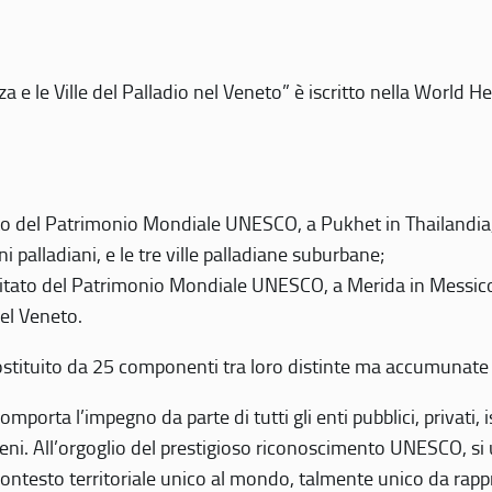
 e le Ville del Palladio nel Veneto” è iscritto nella World H
 del Patrimonio Mondiale UNESCO, a Pukhet in Thailandia, il
i palladiani, e le tre ville palladiane suburbane;
itato del Patrimonio Mondiale UNESCO, a Merida in Messico,
del Veneto.
o costituito da 25 componenti tra loro distinte ma accumunate
mporta l’impegno da parte di tutti gli enti pubblici, privati,
eni. All’orgoglio del prestigioso riconoscimento UNESCO, si u
 contesto territoriale unico al mondo, talmente unico da rap