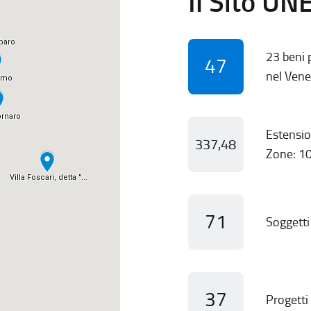
Il Sito UN
23 beni p
47
nel Vene
Estensio
337,48
Zone: 10
71
Soggetti 
37
Progetti