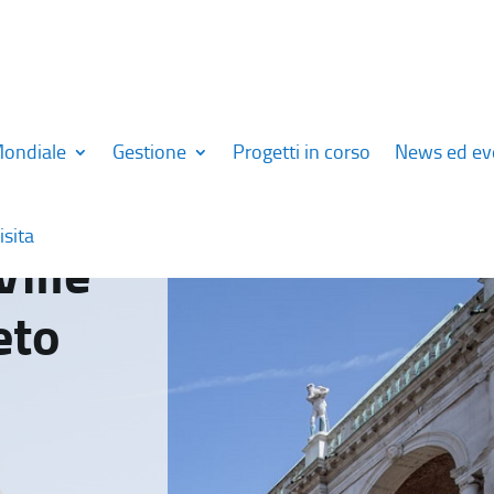
Mondiale
Gestione
Progetti in corso
News ed ev
isita
Ville
eto