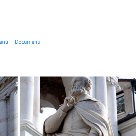
enti
Documenti