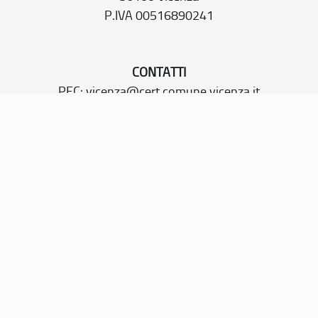
P.IVA 00516890241
CONTATTI
PEC:
vicenza@cert.comune.vicenza.it
PO:
ufficiounesco@comune.vicenza.it
TEL: +39 0444222115/1480
Sito web realizzato con i fondi della Legge 20 febbraio
2006, n. 77
“Misure speciali di tutela e fruizione dei siti e degli elementi
italiani di interesse culturale, paesaggistico e ambientale,
inseriti nella “lista del patrimonio mondiale”, posti sotto la
tutela dell’UNESCO”
Dichiarazione di accessibilità
Note legali
Privacy policy