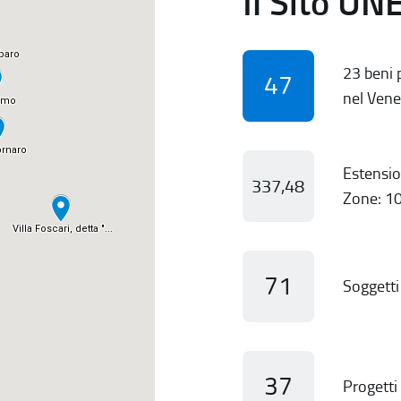
Il Sito UN
23 beni p
47
nel Vene
Estensio
337,48
Zone: 10
71
Soggetti 
37
Progetti