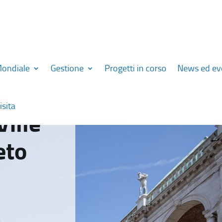
Mondiale
Gestione
Progetti in corso
News ed ev
isita
Ville
eto