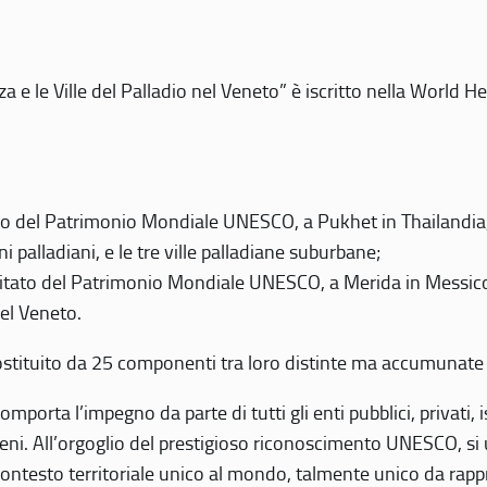
 e le Ville del Palladio nel Veneto” è iscritto nella World H
 del Patrimonio Mondiale UNESCO, a Pukhet in Thailandia, il
i palladiani, e le tre ville palladiane suburbane;
itato del Patrimonio Mondiale UNESCO, a Merida in Messico,
del Veneto.
o costituito da 25 componenti tra loro distinte ma accumunate
mporta l’impegno da parte di tutti gli enti pubblici, privati,
eni. All’orgoglio del prestigioso riconoscimento UNESCO, si u
 contesto territoriale unico al mondo, talmente unico da rap