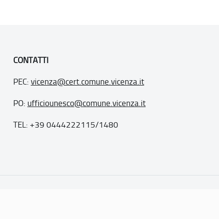
CONTATTI
PEC:
vicenza@cert.comune.vicenza.it
PO:
ufficiounesco@comune.vicenza.it
TEL: +39 0444222115/1480
. 77
inseriti nella “lista del patrimonio mondiale”, posti sotto la