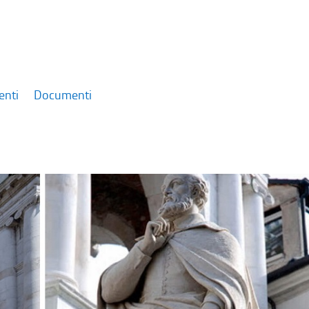
enti
Documenti