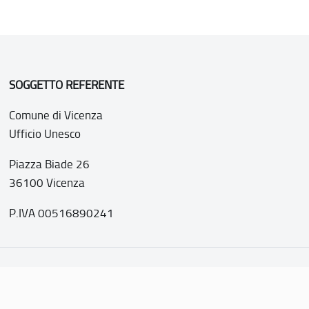
SOGGETTO REFERENTE
Comune di Vicenza
Ufficio Unesco
Piazza Biade 26
36100 Vicenza
P.IVA 00516890241
o web realizzato con i fondi della Legge 20 febbraio 2006, n
nti italiani di interesse culturale, paesaggistico e ambientale, 
tutela dell’UNESCO”