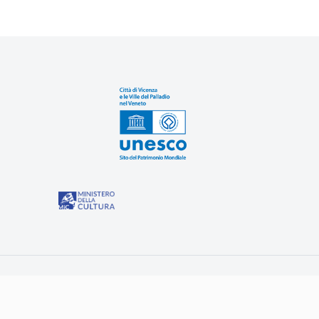
Sit
“Misure speciali di tutela e fruizione dei siti e degli eleme