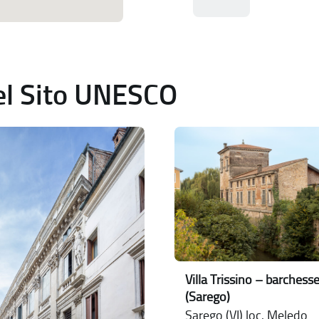
del Sito UNESCO
Villa Trissino – barchess
(Sarego)
Sarego (VI) loc. Meledo