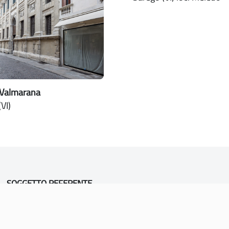
 Valmarana
VI)
SOGGETTO REFERENTE
Comune di Vicenza
Ufficio Unesco