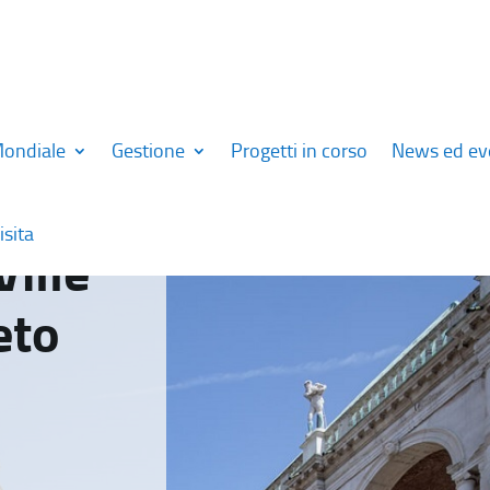
Mondiale
Gestione
Progetti in corso
News ed ev
isita
Ville
eto