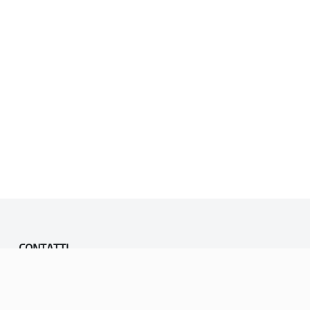
CONTATTI
PEC:
vicenza@cert.comune.vicenza.it
PO:
ufficiounesco@comune.vicenza.it