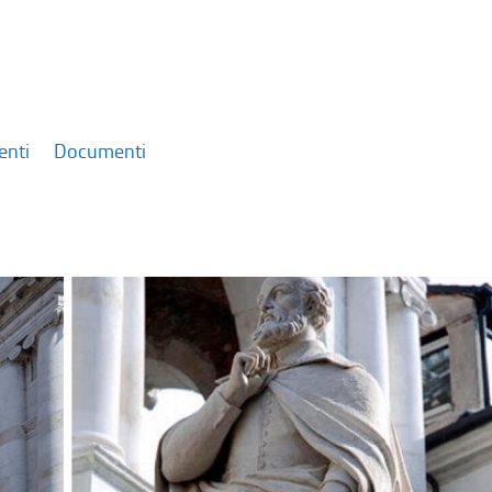
enti
Documenti