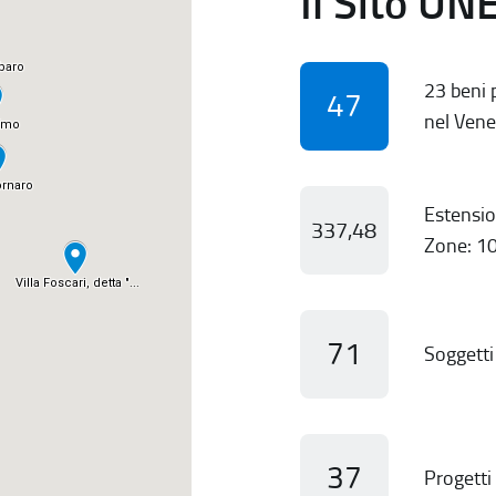
Il Sito UN
23 beni p
47
nel Vene
Estensio
337,48
Zone: 10
71
Soggetti 
37
Progetti