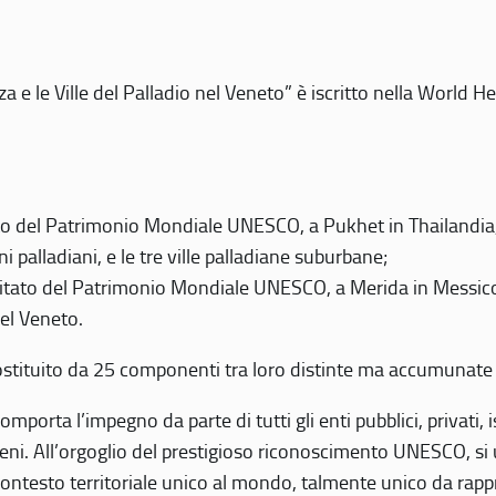
 e le Ville del Palladio nel Veneto” è iscritto nella World H
 del Patrimonio Mondiale UNESCO, a Pukhet in Thailandia, il
i palladiani, e le tre ville palladiane suburbane;
itato del Patrimonio Mondiale UNESCO, a Merida in Messico,
del Veneto.
o costituito da 25 componenti tra loro distinte ma accumunate
mporta l’impegno da parte di tutti gli enti pubblici, privati,
eni. All’orgoglio del prestigioso riconoscimento UNESCO, si u
 contesto territoriale unico al mondo, talmente unico da rap