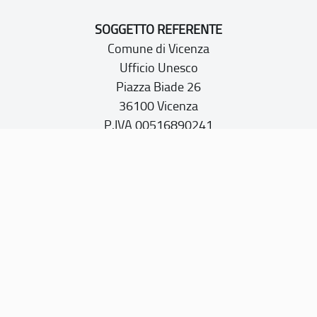
SOGGETTO REFERENTE
Comune di Vicenza
Ufficio Unesco
Piazza Biade 26
36100 Vicenza
P.IVA 00516890241
CONTATTI
PEC:
vicenza@cert.comune.vicenza.it
PO:
ufficiounesco@comune.vicenza.it
TEL: +39 0444222115/1480
Sito web realizzato con i fondi della Legge 20 febbraio
2006, n. 77
“Misure speciali di tutela e fruizione dei siti e degli elementi
italiani di interesse culturale, paesaggistico e ambientale,