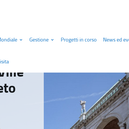
Mondiale
Gestione
Progetti in corso
News ed ev
isita
Ville
eto