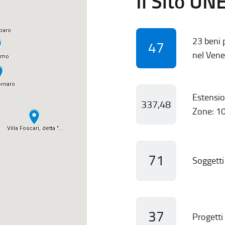
Il Sito UN
23 beni p
47
nel Vene
Estensio
337,48
Zone: 10
71
Soggetti 
37
Progetti