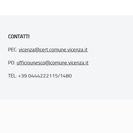
CONTATTI
PEC:
vicenza@cert.comune.vicenza.it
PO:
ufficiounesco@comune.vicenza.it
TEL: +39 0444222115/1480
. 77
inseriti nella “lista del patrimonio mondiale”, posti sotto la