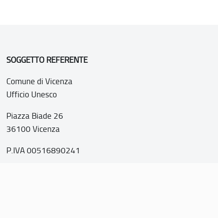
SOGGETTO REFERENTE
Comune di Vicenza
Ufficio Unesco
Piazza Biade 26
36100 Vicenza
P.IVA 00516890241
o web realizzato con i fondi della Legge 20 febbraio 2006, n
nti italiani di interesse culturale, paesaggistico e ambientale, 
tutela dell’UNESCO”