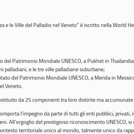
 e le Ville del Palladio nel Veneto” è iscritto nella World H
 del Patrimonio Mondiale UNESCO, a Pukhet in Thailandia, il
i palladiani, e le tre ville palladiane suburbane;
itato del Patrimonio Mondiale UNESCO, a Merida in Messico,
del Veneto.
o costituito da 25 componenti tra loro distinte ma accumunate
mporta l’impegno da parte di tutti gli enti pubblici, privati,
eni. All’orgoglio del prestigioso riconoscimento UNESCO, si u
 contesto territoriale unico al mondo, talmente unico da rap