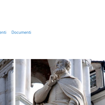
enti
Documenti