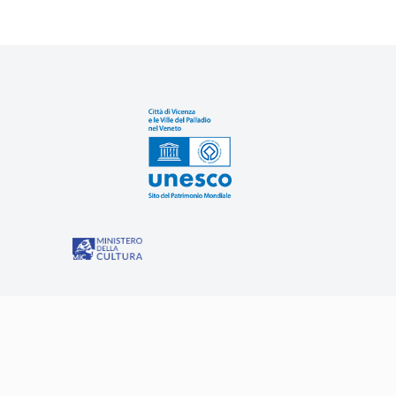
Sit
“Misure speciali di tutela e fruizione dei siti e degli eleme