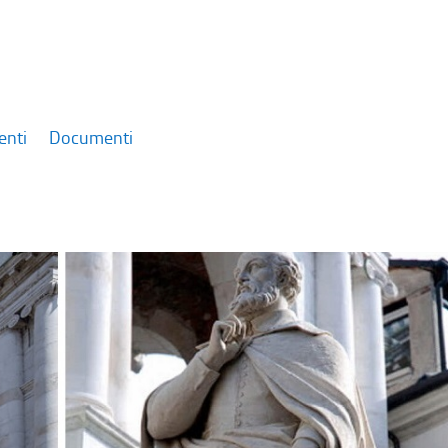
enti
Documenti