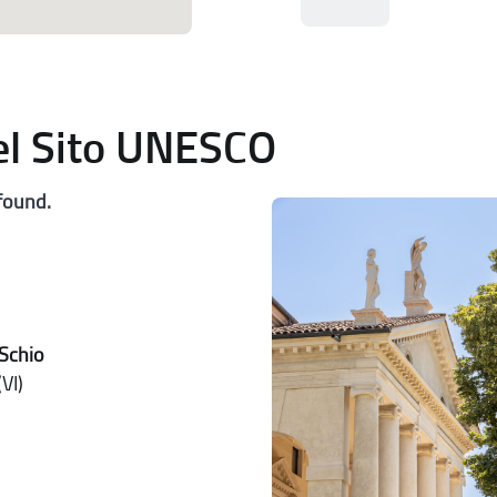
del Sito UNESCO
found.
Schio
VI)