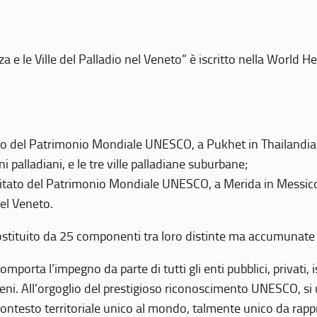
 e le Ville del Palladio nel Veneto” è iscritto nella World H
 del Patrimonio Mondiale UNESCO, a Pukhet in Thailandia, il
i palladiani, e le tre ville palladiane suburbane;
itato del Patrimonio Mondiale UNESCO, a Merida in Messico,
del Veneto.
o costituito da 25 componenti tra loro distinte ma accumunate
mporta l’impegno da parte di tutti gli enti pubblici, privati,
eni. All’orgoglio del prestigioso riconoscimento UNESCO, si u
 contesto territoriale unico al mondo, talmente unico da rap