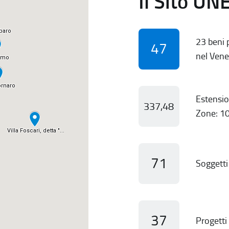
Il Sito UN
23 beni p
47
nel Vene
Estensio
337,48
Zone: 10
71
Soggetti 
37
Progetti