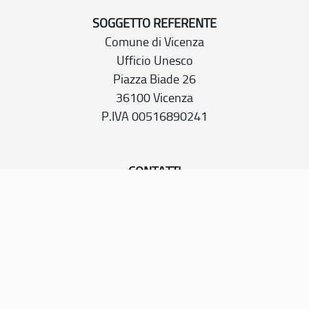
SOGGETTO REFERENTE
Comune di Vicenza
Ufficio Unesco
Piazza Biade 26
36100 Vicenza
P.IVA 00516890241
CONTATTI
PEC:
vicenza@cert.comune.vicenza.it
PO:
ufficiounesco@comune.vicenza.it
TEL: +39 0444222115/1480
Sito web realizzato con i fondi della Legge 20 febbraio
2006, n. 77
“Misure speciali di tutela e fruizione dei siti e degli elementi
italiani di interesse culturale, paesaggistico e ambientale,