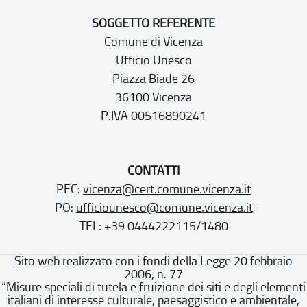
SOGGETTO REFERENTE
Comune di Vicenza
Ufficio Unesco
Piazza Biade 26
36100 Vicenza
P.IVA 00516890241
CONTATTI
PEC:
vicenza@cert.comune.vicenza.it
PO:
ufficiounesco@comune.vicenza.it
TEL: +39 0444222115/1480
Sito web realizzato con i fondi della Legge 20 febbraio
2006, n. 77
“Misure speciali di tutela e fruizione dei siti e degli elementi
italiani di interesse culturale, paesaggistico e ambientale,