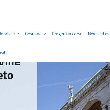
Mondiale
Gestione
Progetti in corso
News ed ev
isita
Ville
eto