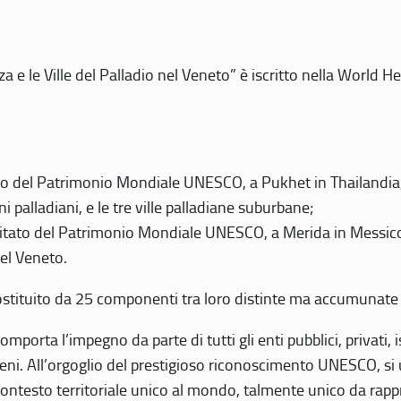
 e le Ville del Palladio nel Veneto” è iscritto nella World H
 del Patrimonio Mondiale UNESCO, a Pukhet in Thailandia, il
i palladiani, e le tre ville palladiane suburbane;
itato del Patrimonio Mondiale UNESCO, a Merida in Messico,
del Veneto.
o costituito da 25 componenti tra loro distinte ma accumunate
mporta l’impegno da parte di tutti gli enti pubblici, privati,
eni. All’orgoglio del prestigioso riconoscimento UNESCO, si u
 contesto territoriale unico al mondo, talmente unico da rap