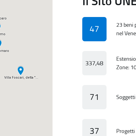
Il Sito UN
23 beni p
47
nel Vene
Estensio
337,48
Zone: 10
71
Soggetti 
37
Progetti