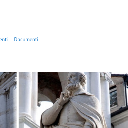
enti
Documenti