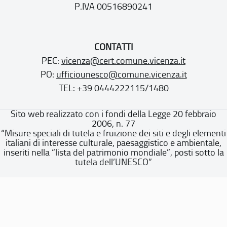
P.IVA 00516890241
CONTATTI
PEC:
vicenza@cert.comune.vicenza.it
PO:
ufficiounesco@comune.vicenza.it
TEL: +39 0444222115/1480
Sito web realizzato con i fondi della Legge 20 febbraio
2006, n. 77
“Misure speciali di tutela e fruizione dei siti e degli elementi
italiani di interesse culturale, paesaggistico e ambientale,
inseriti nella “lista del patrimonio mondiale”, posti sotto la
tutela dell’UNESCO”
Dichiarazione di accessibilità
Note legali
Privacy policy