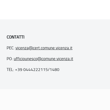
CONTATTI
PEC:
vicenza@cert.comune.vicenza.it
PO:
ufficiounesco@comune.vicenza.it
TEL: +39 0444222115/1480
. 77
inseriti nella “lista del patrimonio mondiale”, posti sotto la