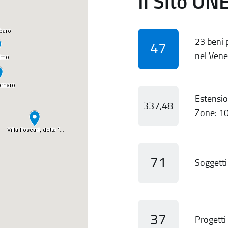
Il Sito UN
23 beni p
47
nel Vene
Estensio
337,48
Zone: 10
71
Soggetti 
37
Progetti