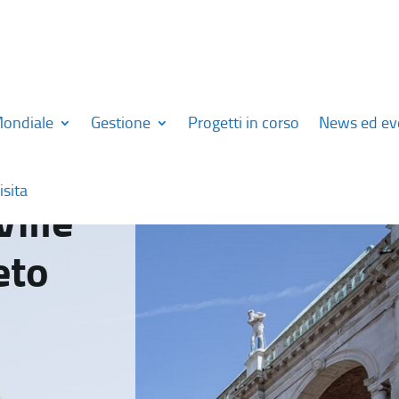
Mondiale
Gestione
Progetti in corso
News ed ev
isita
Ville
eto