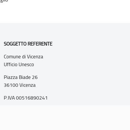
SOGGETTO REFERENTE
Comune di Vicenza
Ufficio Unesco
Piazza Biade 26
36100 Vicenza
P.IVA 00516890241
o web realizzato con i fondi della Legge 20 febbraio 2006, n
nti italiani di interesse culturale, paesaggistico e ambientale, 