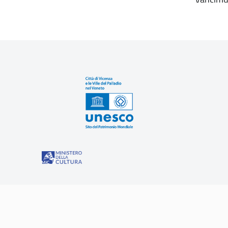
Sit
“Misure speciali di tutela e fruizione dei siti e degli eleme