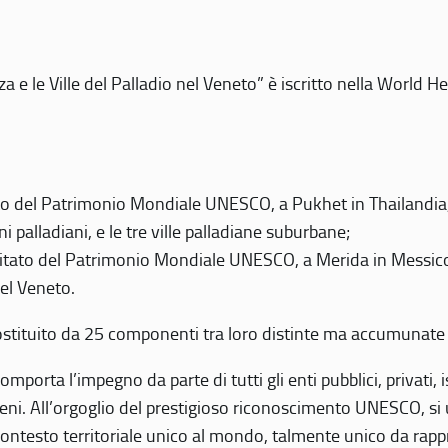
 e le Ville del Palladio nel Veneto” è iscritto nella World H
 del Patrimonio Mondiale UNESCO, a Pukhet in Thailandia, il
i palladiani, e le tre ville palladiane suburbane;
itato del Patrimonio Mondiale UNESCO, a Merida in Messico,
del Veneto.
o costituito da 25 componenti tra loro distinte ma accumunate
mporta l’impegno da parte di tutti gli enti pubblici, privati,
eni. All’orgoglio del prestigioso riconoscimento UNESCO, si u
 contesto territoriale unico al mondo, talmente unico da rap