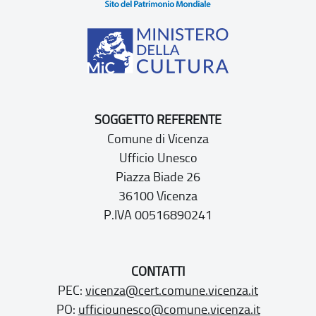
SOGGETTO REFERENTE
Comune di Vicenza
Ufficio Unesco
Piazza Biade 26
36100 Vicenza
P.IVA 00516890241
CONTATTI
PEC:
vicenza@cert.comune.vicenza.it
PO:
ufficiounesco@comune.vicenza.it