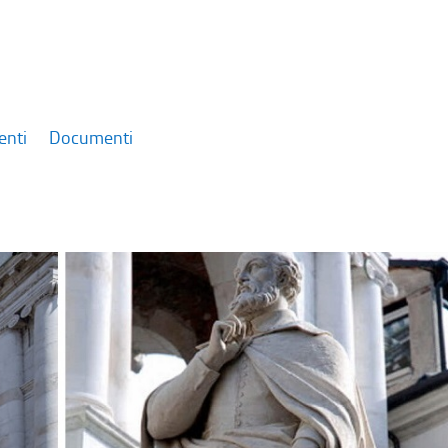
enti
Documenti