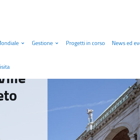
Mondiale
Gestione
Progetti in corso
News ed ev
isita
Ville
eto