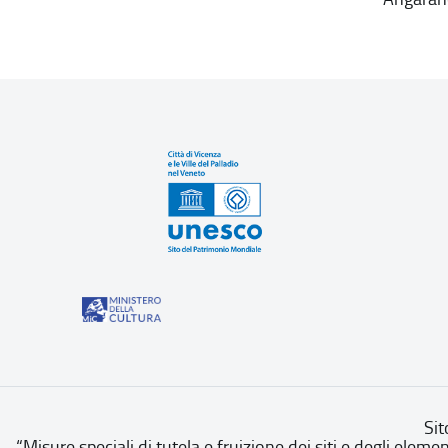
Sit
“Misure speciali di tutela e fruizione dei siti e degli eleme