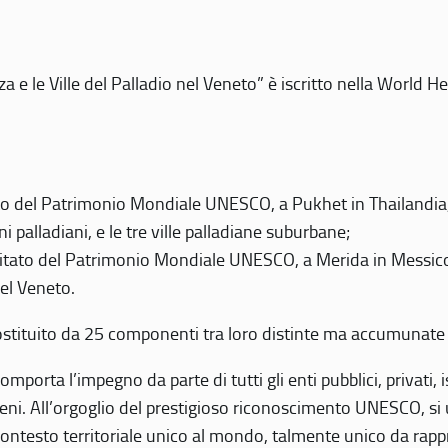
 e le Ville del Palladio nel Veneto” è iscritto nella World H
 del Patrimonio Mondiale UNESCO, a Pukhet in Thailandia, il
i palladiani, e le tre ville palladiane suburbane;
itato del Patrimonio Mondiale UNESCO, a Merida in Messico,
del Veneto.
o costituito da 25 componenti tra loro distinte ma accumunate
mporta l’impegno da parte di tutti gli enti pubblici, privati,
eni. All’orgoglio del prestigioso riconoscimento UNESCO, si u
 contesto territoriale unico al mondo, talmente unico da rap