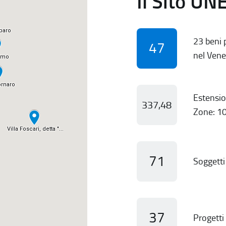
Il Sito UN
23 beni p
47
nel Vene
Estensio
337,48
Zone: 10
71
Soggetti 
37
Progetti