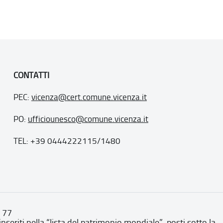
CONTATTI
PEC:
vicenza@cert.comune.vicenza.it
PO:
ufficiounesco@comune.vicenza.it
TEL: +39 0444222115/1480
. 77
inseriti nella “lista del patrimonio mondiale”, posti sotto la