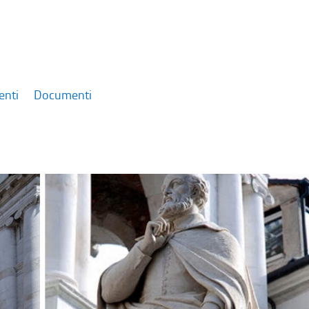
enti
Documenti