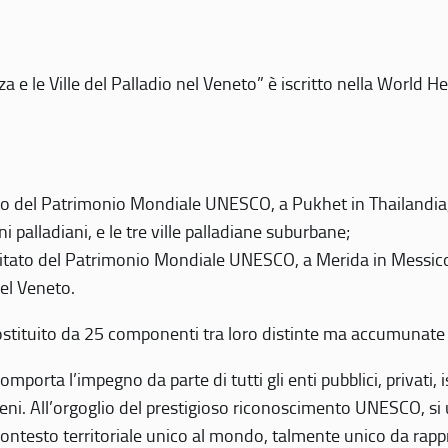
 e le Ville del Palladio nel Veneto” è iscritto nella World H
 del Patrimonio Mondiale UNESCO, a Pukhet in Thailandia, il
i palladiani, e le tre ville palladiane suburbane;
itato del Patrimonio Mondiale UNESCO, a Merida in Messico,
del Veneto.
o costituito da 25 componenti tra loro distinte ma accumunate
mporta l’impegno da parte di tutti gli enti pubblici, privati,
eni. All’orgoglio del prestigioso riconoscimento UNESCO, si u
 contesto territoriale unico al mondo, talmente unico da rap