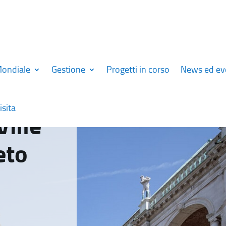
Mondiale
Gestione
Progetti in corso
News ed ev
isita
Ville
eto