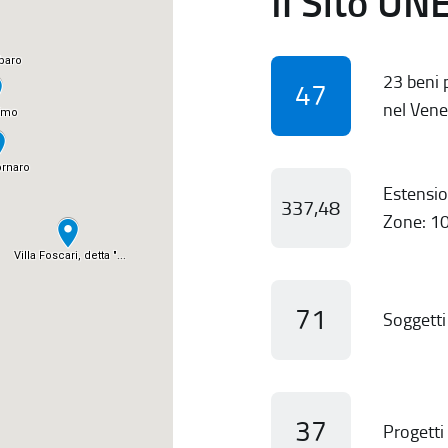
Il Sito UN
23 beni p
47
nel Vene
Estensio
337,48
Zone: 10
71
Soggetti 
37
Progetti