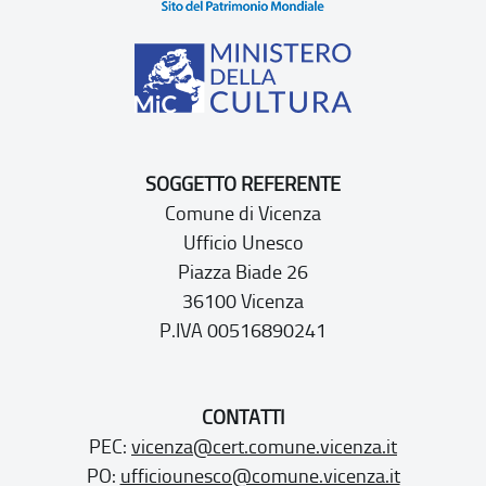
SOGGETTO REFERENTE
Comune di Vicenza
Ufficio Unesco
Piazza Biade 26
36100 Vicenza
P.IVA 00516890241
CONTATTI
PEC:
vicenza@cert.comune.vicenza.it
PO:
ufficiounesco@comune.vicenza.it