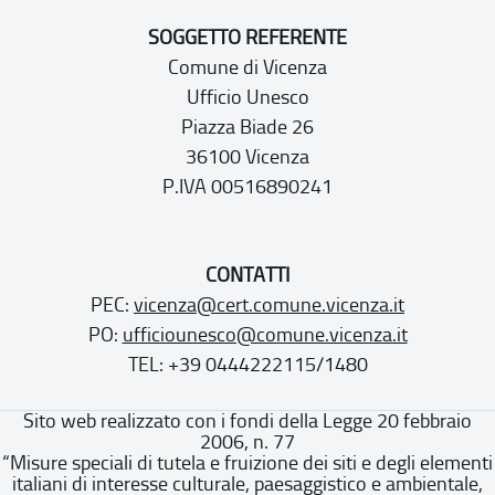
SOGGETTO REFERENTE
Comune di Vicenza
Ufficio Unesco
Piazza Biade 26
36100 Vicenza
P.IVA 00516890241
CONTATTI
PEC:
vicenza@cert.comune.vicenza.it
PO:
ufficiounesco@comune.vicenza.it
TEL: +39 0444222115/1480
Sito web realizzato con i fondi della Legge 20 febbraio
2006, n. 77
“Misure speciali di tutela e fruizione dei siti e degli elementi
italiani di interesse culturale, paesaggistico e ambientale,