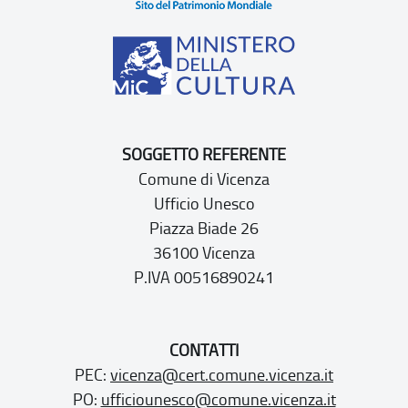
SOGGETTO REFERENTE
Comune di Vicenza
Ufficio Unesco
Piazza Biade 26
36100 Vicenza
P.IVA 00516890241
CONTATTI
PEC:
vicenza@cert.comune.vicenza.it
PO:
ufficiounesco@comune.vicenza.it