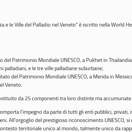
 e le Ville del Palladio nel Veneto” è iscritto nella World H
 del Patrimonio Mondiale UNESCO, a Pukhet in Thailandia, il
i palladiani, e le tre ville palladiane suburbane;
itato del Patrimonio Mondiale UNESCO, a Merida in Messico,
del Veneto.
o costituito da 25 componenti tra loro distinte ma accumunate
mporta l’impegno da parte di tutti gli enti pubblici, privati,
eni. All’orgoglio del prestigioso riconoscimento UNESCO, si u
 contesto territoriale unico al mondo, talmente unico da rap