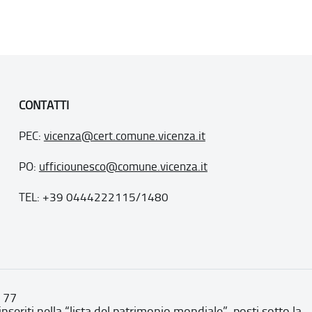
CONTATTI
PEC:
vicenza@cert.comune.vicenza.it
PO:
ufficiounesco@comune.vicenza.it
TEL: +39 0444222115/1480
. 77
inseriti nella “lista del patrimonio mondiale”, posti sotto la