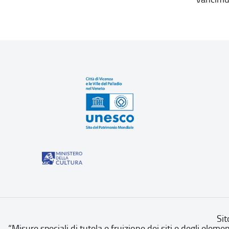
Sit
“Misure speciali di tutela e fruizione dei siti e degli eleme