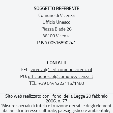
SOGGETTO REFERENTE
Comune di Vicenza
Ufficio Unesco
Piazza Biade 26
36100 Vicenza
P.IVA 00516890241
CONTATTI
PEC:
vicenza@cert.comune.vicenza.it
PO:
ufficiounesco@comune.vicenza.it
TEL: +39 0444222115/1480
Sito web realizzato con i fondi della Legge 20 febbraio
2006, n. 77
“Misure speciali di tutela e fruizione dei siti e degli elementi
italiani di interesse culturale, paesaggistico e ambientale,