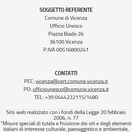
SOGGETTO REFERENTE
Comune di Vicenza
Ufficio Unesco
Piazza Biade 26
36100 Vicenza
P.IVA 00516890241
CONTATTI
PEC:
vicenza@cert.comune.vicenza.it
PO:
ufficiounesco@comune.vicenza.it
TEL: +39 0444222115/1480
Sito web realizzato con i fondi della Legge 20 febbraio
2006, n. 77
“Misure speciali di tutela e fruizione dei siti e degli elementi
italiani di interesse culturale, paesaggistico e ambientale,