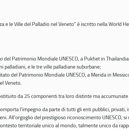
 e le Ville del Palladio nel Veneto” è iscritto nella World H
 del Patrimonio Mondiale UNESCO, a Pukhet in Thailandia, il
i palladiani, e le tre ville palladiane suburbane;
itato del Patrimonio Mondiale UNESCO, a Merida in Messico,
del Veneto.
o costituito da 25 componenti tra loro distinte ma accumunate
mporta l’impegno da parte di tutti gli enti pubblici, privati,
eni. All’orgoglio del prestigioso riconoscimento UNESCO, si u
 contesto territoriale unico al mondo, talmente unico da rap