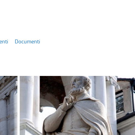
enti
Documenti