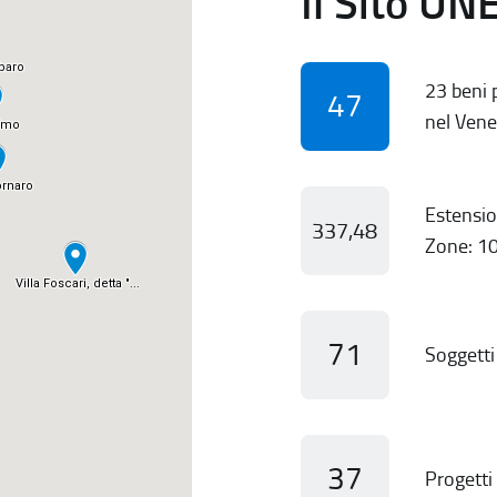
Il Sito UN
23 beni p
47
nel Vene
Estensio
337,48
Zone: 10
71
Soggetti 
37
Progetti