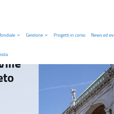
Mondiale
Gestione
Progetti in corso
News ed ev
isita
Ville
eto