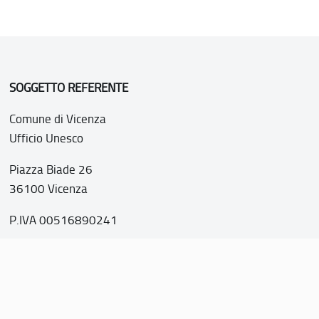
SOGGETTO REFERENTE
Comune di Vicenza
Ufficio Unesco
Piazza Biade 26
36100 Vicenza
P.IVA 00516890241
o web realizzato con i fondi della Legge 20 febbraio 2006, n
nti italiani di interesse culturale, paesaggistico e ambientale, 
tutela dell’UNESCO”