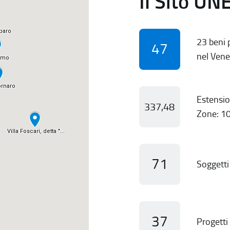
Il Sito UN
23 beni p
47
nel Vene
Estensio
337,48
Zone: 10
71
Soggetti 
37
Progetti