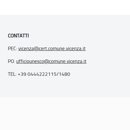
CONTATTI
PEC:
vicenza@cert.comune.vicenza.it
PO:
ufficiounesco@comune.vicenza.it
TEL: +39 0444222115/1480
. 77
inseriti nella “lista del patrimonio mondiale”, posti sotto la