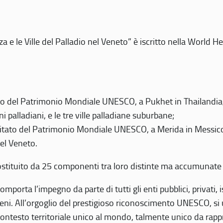
 e le Ville del Palladio nel Veneto” è iscritto nella World H
 del Patrimonio Mondiale UNESCO, a Pukhet in Thailandia, il
i palladiani, e le tre ville palladiane suburbane;
itato del Patrimonio Mondiale UNESCO, a Merida in Messico,
del Veneto.
o costituito da 25 componenti tra loro distinte ma accumunate
mporta l’impegno da parte di tutti gli enti pubblici, privati,
eni. All’orgoglio del prestigioso riconoscimento UNESCO, si u
 contesto territoriale unico al mondo, talmente unico da rap