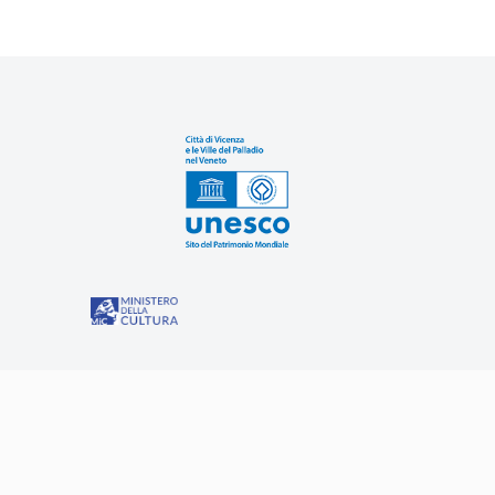
Sit
“Misure speciali di tutela e fruizione dei siti e degli eleme