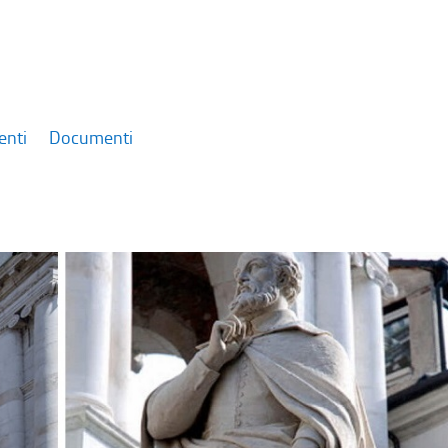
enti
Documenti