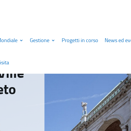
Mondiale
Gestione
Progetti in corso
News ed ev
isita
Ville
eto