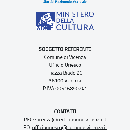
SOGGETTO REFERENTE
Comune di Vicenza
Ufficio Unesco
Piazza Biade 26
36100 Vicenza
P.IVA 00516890241
CONTATTI
PEC:
vicenza@cert.comune.vicenza.it
PO:
ufficiounesco@comune.vicenza.it