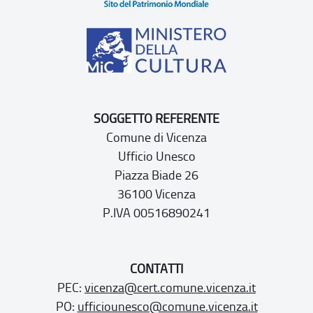
SOGGETTO REFERENTE
Comune di Vicenza
Ufficio Unesco
Piazza Biade 26
36100 Vicenza
P.IVA 00516890241
CONTATTI
PEC:
vicenza@cert.comune.vicenza.it
PO:
ufficiounesco@comune.vicenza.it