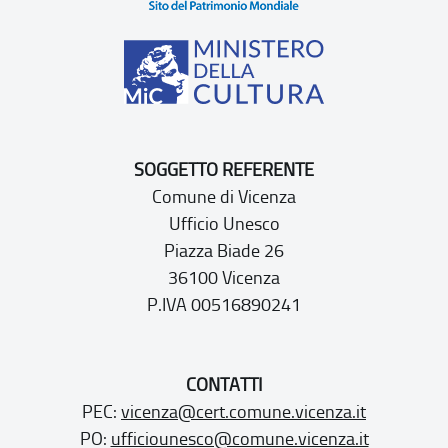
SOGGETTO REFERENTE
Comune di Vicenza
Ufficio Unesco
Piazza Biade 26
36100 Vicenza
P.IVA 00516890241
CONTATTI
PEC:
vicenza@cert.comune.vicenza.it
PO:
ufficiounesco@comune.vicenza.it