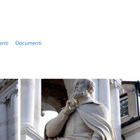
enti
Documenti