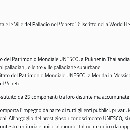
 e le Ville del Palladio nel Veneto” è iscritto nella World H
 del Patrimonio Mondiale UNESCO, a Pukhet in Thailandia, il
i palladiani, e le tre ville palladiane suburbane;
itato del Patrimonio Mondiale UNESCO, a Merida in Messico,
del Veneto.
o costituito da 25 componenti tra loro distinte ma accumunate
mporta l’impegno da parte di tutti gli enti pubblici, privati,
eni. All’orgoglio del prestigioso riconoscimento UNESCO, si u
 contesto territoriale unico al mondo, talmente unico da rap