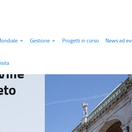
Mondiale
Gestione
Progetti in corso
News ed ev
isita
Ville
eto