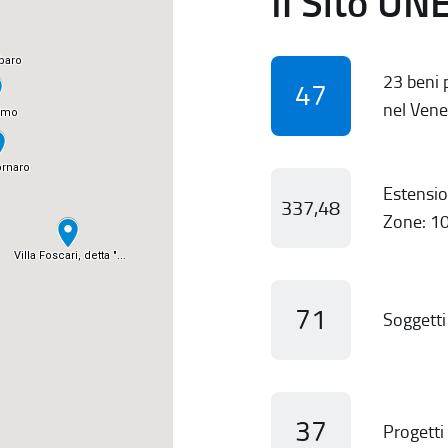
Il Sito UN
23 beni p
47
nel Vene
Estensio
337,48
Zone: 10
71
Soggetti 
37
Progetti