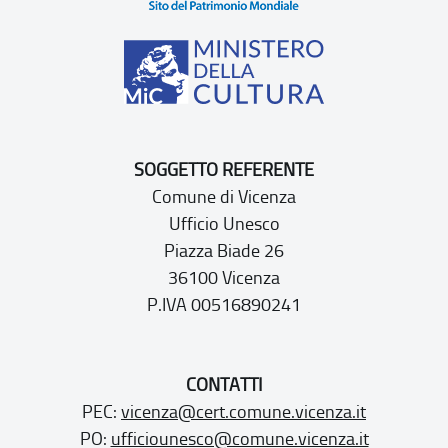
SOGGETTO REFERENTE
Comune di Vicenza
Ufficio Unesco
Piazza Biade 26
36100 Vicenza
P.IVA 00516890241
CONTATTI
PEC:
vicenza@cert.comune.vicenza.it
PO:
ufficiounesco@comune.vicenza.it