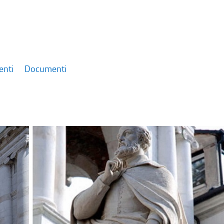
enti
Documenti