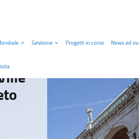
Mondiale
Gestione
Progetti in corso
News ed ev
isita
Ville
eto