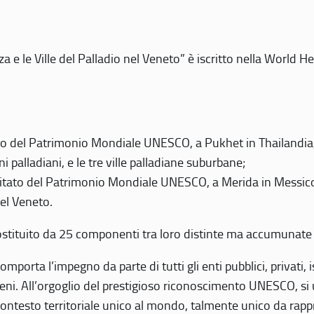
 e le Ville del Palladio nel Veneto” è iscritto nella World H
 del Patrimonio Mondiale UNESCO, a Pukhet in Thailandia, il
i palladiani, e le tre ville palladiane suburbane;
itato del Patrimonio Mondiale UNESCO, a Merida in Messico,
del Veneto.
o costituito da 25 componenti tra loro distinte ma accumunate
mporta l’impegno da parte di tutti gli enti pubblici, privati,
eni. All’orgoglio del prestigioso riconoscimento UNESCO, si u
 contesto territoriale unico al mondo, talmente unico da rap