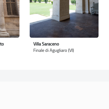
to
Villa Saraceno
Finale di Agugliaro (VI)
CONTATTI
PEC:
vicenza@cert.comune.vicenza.it
PO:
ufficiounesco@comune.vicenza.it