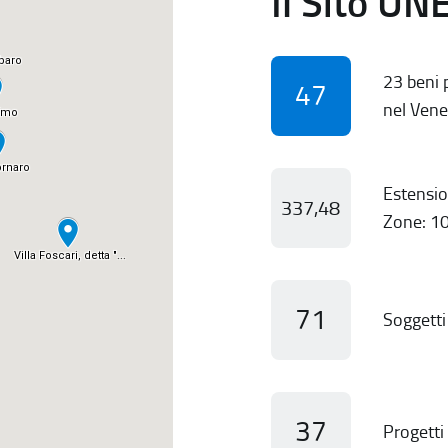
Il Sito UN
23 beni p
47
nel Vene
Estensio
337,48
Zone: 10
71
Soggetti 
37
Progetti