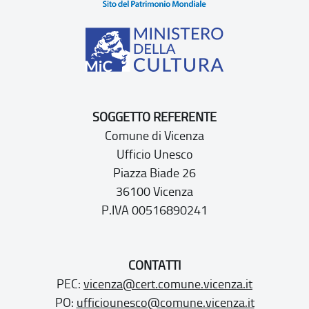
SOGGETTO REFERENTE
Comune di Vicenza
Ufficio Unesco
Piazza Biade 26
36100 Vicenza
P.IVA 00516890241
CONTATTI
PEC:
vicenza@cert.comune.vicenza.it
PO:
ufficiounesco@comune.vicenza.it