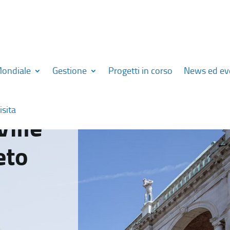
Mondiale
Gestione
Progetti in corso
News ed ev
isita
Ville
eto