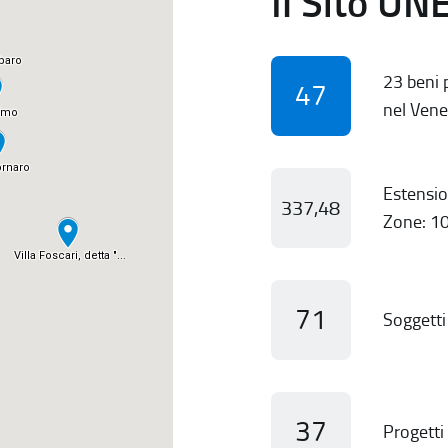
Il Sito UN
23 beni p
47
nel Vene
Estensio
337,48
Zone: 10
71
Soggetti 
37
Progetti