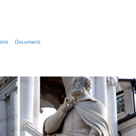
enti
Documenti