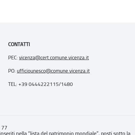
CONTATTI
PEC:
vicenza@cert.comune.vicenza.it
PO:
ufficiounesco@comune.vicenza.it
TEL: +39 0444222115/1480
. 77
inseriti nella “lista del patrimonio mondiale”, posti sotto la