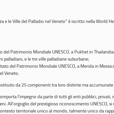
 e le Ville del Palladio nel Veneto” è iscritto nella World H
 del Patrimonio Mondiale UNESCO, a Pukhet in Thailandia, il
i palladiani, e le tre ville palladiane suburbane;
itato del Patrimonio Mondiale UNESCO, a Merida in Messico,
del Veneto.
o costituito da 25 componenti tra loro distinte ma accumunate
mporta l’impegno da parte di tutti gli enti pubblici, privati,
eni. All’orgoglio del prestigioso riconoscimento UNESCO, si u
 contesto territoriale unico al mondo, talmente unico da rap