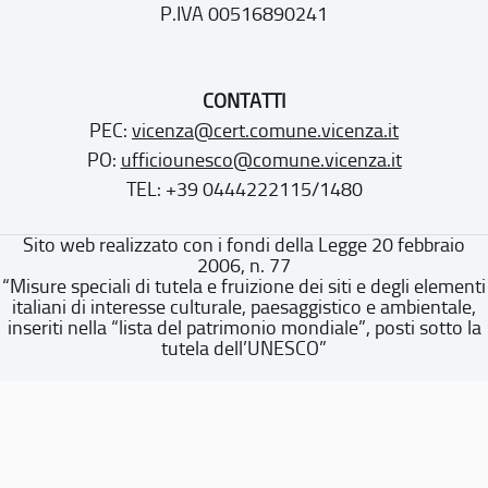
P.IVA 00516890241
CONTATTI
PEC:
vicenza@cert.comune.vicenza.it
PO:
ufficiounesco@comune.vicenza.it
TEL: +39 0444222115/1480
Sito web realizzato con i fondi della Legge 20 febbraio
2006, n. 77
“Misure speciali di tutela e fruizione dei siti e degli elementi
italiani di interesse culturale, paesaggistico e ambientale,
inseriti nella “lista del patrimonio mondiale”, posti sotto la
tutela dell’UNESCO”
Dichiarazione di accessibilità
Note legali
Privacy policy