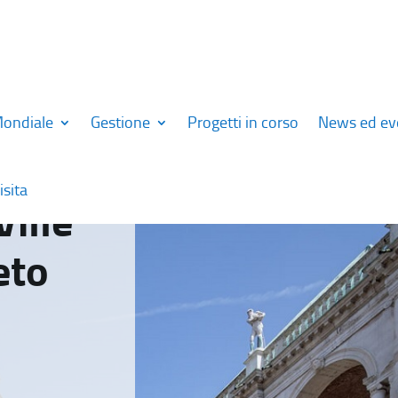
Mondiale
Gestione
Progetti in corso
News ed ev
isita
Ville
eto