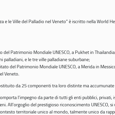
 e le Ville del Palladio nel Veneto” è iscritto nella World H
 del Patrimonio Mondiale UNESCO, a Pukhet in Thailandia, il
i palladiani, e le tre ville palladiane suburbane;
itato del Patrimonio Mondiale UNESCO, a Merida in Messico,
del Veneto.
o costituito da 25 componenti tra loro distinte ma accumunate
mporta l’impegno da parte di tutti gli enti pubblici, privati,
eni. All’orgoglio del prestigioso riconoscimento UNESCO, si u
 contesto territoriale unico al mondo, talmente unico da rap