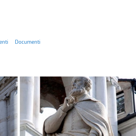
enti
Documenti