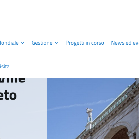
Mondiale
Gestione
Progetti in corso
News ed ev
isita
Ville
eto