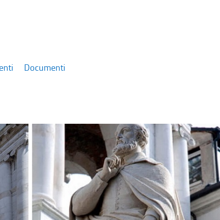
enti
Documenti