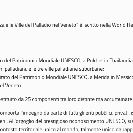
 e le Ville del Palladio nel Veneto” è iscritto nella World H
 del Patrimonio Mondiale UNESCO, a Pukhet in Thailandia, il
i palladiani, e le tre ville palladiane suburbane;
itato del Patrimonio Mondiale UNESCO, a Merida in Messico,
del Veneto.
o costituito da 25 componenti tra loro distinte ma accumunate
mporta l’impegno da parte di tutti gli enti pubblici, privati,
eni. All’orgoglio del prestigioso riconoscimento UNESCO, si u
 contesto territoriale unico al mondo, talmente unico da rap