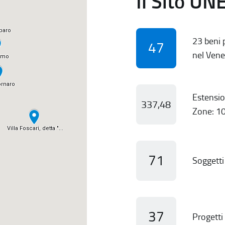
Il Sito UN
23 beni p
47
nel Vene
Estensio
337,48
Zone: 10
71
Soggetti 
37
Progetti