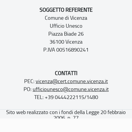
SOGGETTO REFERENTE
Comune di Vicenza
Ufficio Unesco
Piazza Biade 26
36100 Vicenza
P.IVA 00516890241
CONTATTI
PEC:
vicenza@cert.comune.vicenza.it
PO:
ufficiounesco@comune.vicenza.it
TEL: +39 0444222115/1480
Sito web realizzato con i fondi della Legge 20 febbraio
2006, n. 77
“Misure speciali di tutela e fruizione dei siti e degli elementi
italiani di interesse culturale, paesaggistico e ambientale,