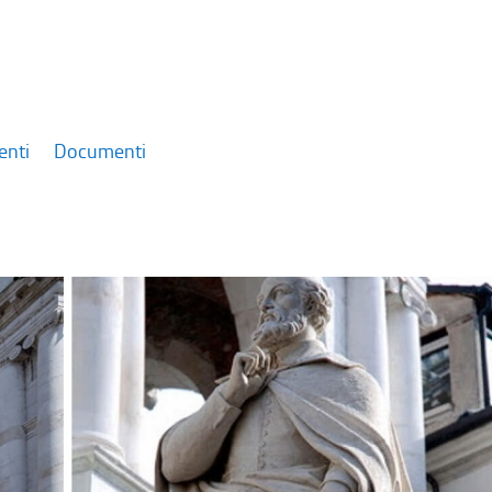
enti
Documenti