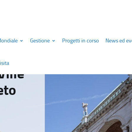
Mondiale
Gestione
Progetti in corso
News ed ev
isita
Ville
eto