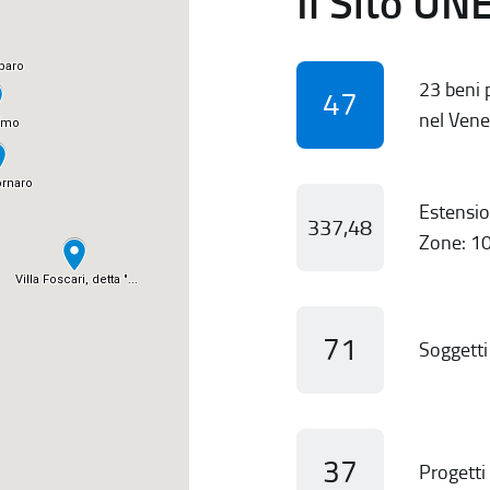
Il Sito UN
23 beni p
47
nel Vene
Estensio
337,48
Zone: 10
71
Soggetti 
37
Progetti