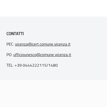
CONTATTI
PEC:
vicenza@cert.comune.vicenza.it
PO:
ufficiounesco@comune.vicenza.it
TEL: +39 0444222115/1480
. 77
inseriti nella “lista del patrimonio mondiale”, posti sotto la