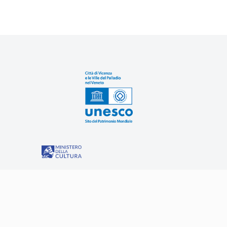
Sit
“Misure speciali di tutela e fruizione dei siti e degli eleme