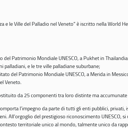
 e le Ville del Palladio nel Veneto” è iscritto nella World H
 del Patrimonio Mondiale UNESCO, a Pukhet in Thailandia, il
i palladiani, e le tre ville palladiane suburbane;
itato del Patrimonio Mondiale UNESCO, a Merida in Messico,
del Veneto.
o costituito da 25 componenti tra loro distinte ma accumunate
mporta l’impegno da parte di tutti gli enti pubblici, privati,
eni. All’orgoglio del prestigioso riconoscimento UNESCO, si u
 contesto territoriale unico al mondo, talmente unico da rap