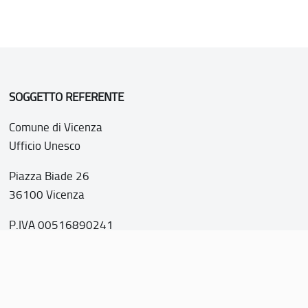
SOGGETTO REFERENTE
Comune di Vicenza
Ufficio Unesco
Piazza Biade 26
36100 Vicenza
P.IVA 00516890241
o web realizzato con i fondi della Legge 20 febbraio 2006, n
nti italiani di interesse culturale, paesaggistico e ambientale, 