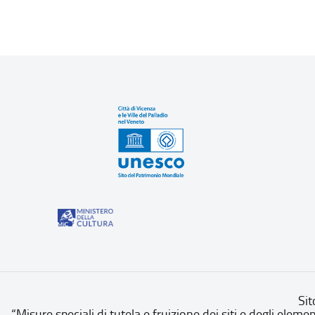
Sit
“Misure speciali di tutela e fruizione dei siti e degli eleme