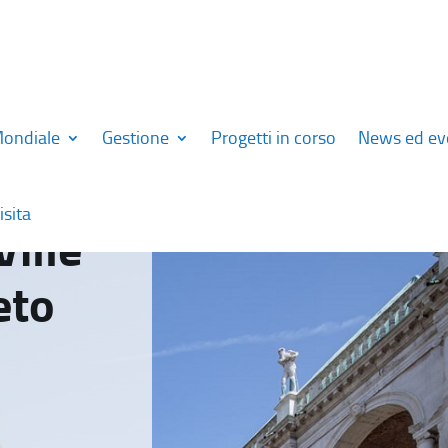
Mondiale
Gestione
Progetti in corso
News ed ev
isita
Ville
eto