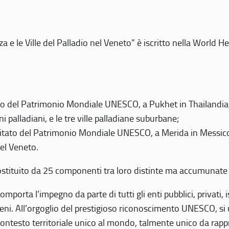
 e le Ville del Palladio nel Veneto” è iscritto nella World H
 del Patrimonio Mondiale UNESCO, a Pukhet in Thailandia, il
i palladiani, e le tre ville palladiane suburbane;
itato del Patrimonio Mondiale UNESCO, a Merida in Messico,
del Veneto.
o costituito da 25 componenti tra loro distinte ma accumunate
mporta l’impegno da parte di tutti gli enti pubblici, privati,
eni. All’orgoglio del prestigioso riconoscimento UNESCO, si u
 contesto territoriale unico al mondo, talmente unico da rap