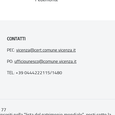
CONTATTI
PEC:
vicenza@cert.comune.vicenza.it
PO:
ufficiounesco@comune.vicenza.it
TEL: +39 0444222115/1480
. 77
inseriti nella “lista del patrimonio mondiale”, posti sotto la