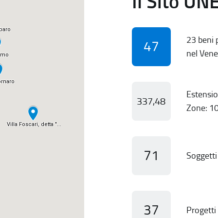
Il Sito UN
23 beni p
47
nel Vene
Estensio
337,48
Zone: 10
71
Soggetti 
37
Progetti