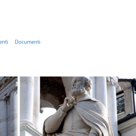
enti
Documenti